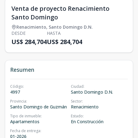
Venta de proyecto Renacimiento
Santo Domingo
Renacimiento
,
Santo Domingo D.N.
DESDE
HASTA
US$ 284,704
US$ 284,704
Resumen
Código
:
Ciudad
:
4997
Santo Domingo D.N.
Provincia
:
Sector
:
Santo Domingo de Guzmán
Renacimiento
Tipo de inmueble
:
Estado
:
Apartamentos
En Construcción
Fecha de entrega
:
01-2026