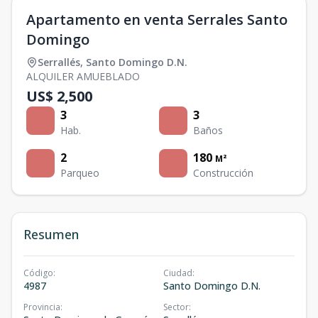
Apartamento en venta Serrales Santo
Domingo
Serrallés
,
Santo Domingo D.N.
ALQUILER AMUEBLADO
US$ 2,500
3
3
Hab.
Baños
2
180
M²
Parqueo
Construcción
Resumen
Código
:
Ciudad
:
4987
Santo Domingo D.N.
Provincia
:
Sector
: