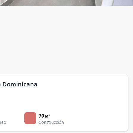
a Dominicana
70
M²
ueo
Construcción