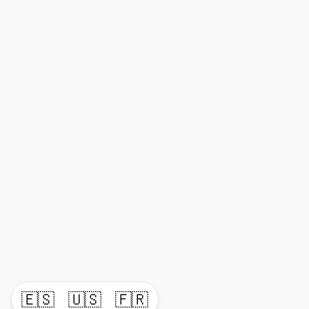
🇪🇸
🇺🇸
🇫🇷