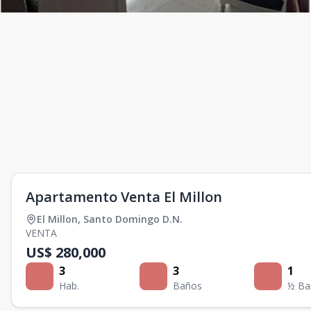
Apartamento Venta El Millon
El Millon
,
Santo Domingo D.N.
VENTA
US$ 280,000
3
3
1
Hab.
Baños
½ Ba