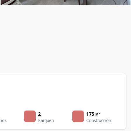
2
175
M²
ños
Parqueo
Construcción