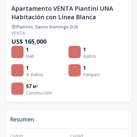
Apartamento VENTA Piantini UNA
Habitación con Línea Blanca
Piantini
,
Santo Domingo D.N.
VENTA
US$ 165,000
1
1
Hab.
Baños
1
1
½ Baños
Parqueo
57
M²
Construcción
Resumen
Código
:
Ciudad
: