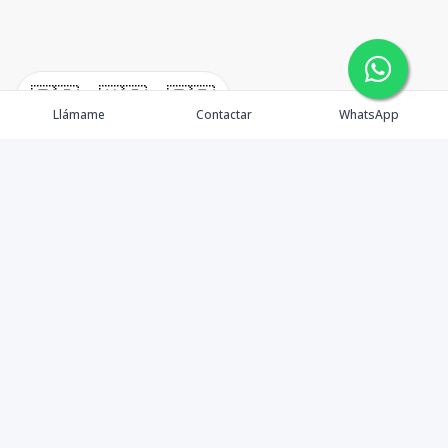
🇪🇸
🇺🇸
🇫🇷
Llámame
Contactar
WhatsApp
Propiedades
Agentes
Nosotros
Unete a Nuestro Equipo
Contacto
Punta Cana
Punta Cana Top 10