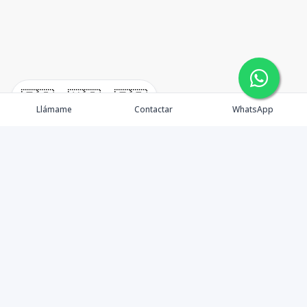
🇪🇸
🇺🇸
🇫🇷
Llámame
Contactar
WhatsApp
Propiedades
Agentes
Nosotros
Unete a Nuestro Equipo