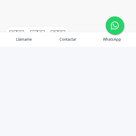
🇪🇸
🇺🇸
🇫🇷
Llámame
Contactar
WhatsApp
Propiedades
Agentes
Nosotros
Unete a Nuestro Equipo
Contacto
Punta Cana
Punta Cana Top 10