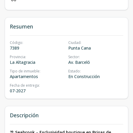
Resumen
Código
:
Ciudad
:
7389
Punta Cana
Provincia
:
Sector
:
La Altagracia
Av. Barceló
Tipo de inmueble
:
Estado
:
Apartamentos
En Construcción
Fecha de entrega
:
07-2027
Descripción
🌴
Seabrook – Exclusividad boutique en Brisas de