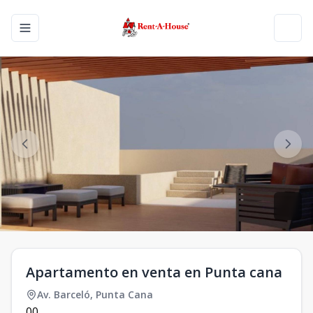
Toggle navigation menu
Toggl
Apartamento en venta en Punta cana
Av. Barceló
,
Punta Cana
0
0