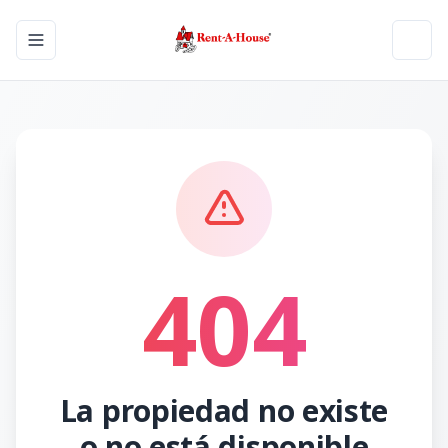
Toggle navigation menu
Toggl
404
La propiedad no existe
o no está disponible