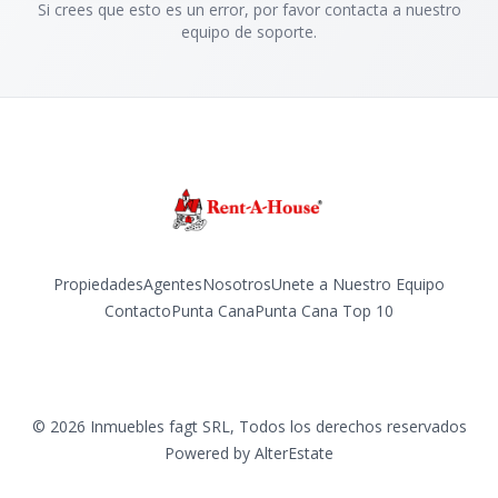
Si crees que esto es un error, por favor contacta a nuestro
equipo de soporte.
Propiedades
Agentes
Nosotros
Unete a Nuestro Equipo
Contacto
Punta Cana
Punta Cana Top 10
Facebook
Instagram
LinkedIn
YouTube
TikTok
©
2026
Inmuebles fagt SRL
,
Todos los derechos reservados
Powered by
AlterEstate