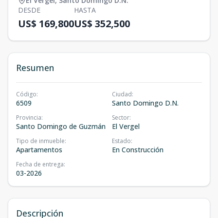
El Vergel
,
Santo Domingo D.N.
DESDE
HASTA
US$ 169,800
US$ 352,500
Resumen
Código
:
Ciudad
:
6509
Santo Domingo D.N.
Provincia
:
Sector
:
Santo Domingo de Guzmán
El Vergel
Tipo de inmueble
:
Estado
:
Apartamentos
En Construcción
Fecha de entrega
:
03-2026
Descripción