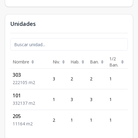
Unidades
1/2
Nombre
Niv.
Hab.
Ban.
Est.
Ban.
303
3
2
2
1
2
2
2
2
105
m2
101
1
3
3
1
2
3
3
2
137
m2
205
2
1
1
1
1
1
1
1
64
m2