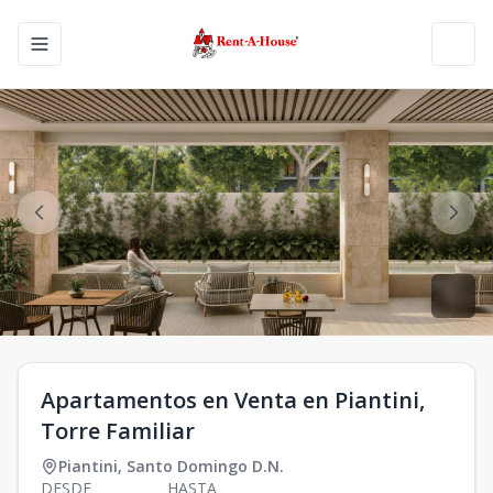
Toggle navigation menu
Toggl
Apartamentos en Venta en Piantini,
Torre Familiar
Piantini
,
Santo Domingo D.N.
DESDE
HASTA