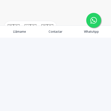
🇪🇸
🇺🇸
🇫🇷
Llámame
Contactar
WhatsApp
Propiedades
Agentes
Nosotros
Unete a Nuestro Equipo
Contacto
Punta Cana
Punta Cana Top 10