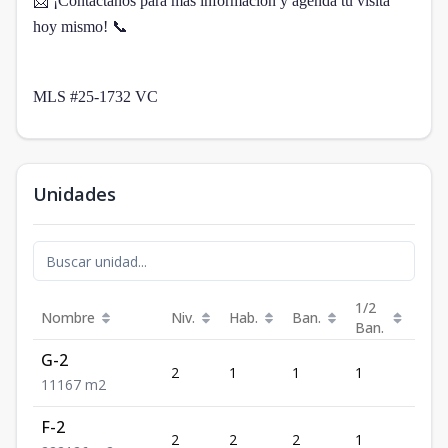
📩 ¡Contáctanos para más información y agenda tu visita
hoy mismo! 📞
MLS #25-1732 VC
Unidades
1/2
Nombre
Niv.
Hab.
Ban.
Est.
Ban.
G-2
2
1
1
1
1
1
1
1
67
m2
F-2
2
2
2
1
2