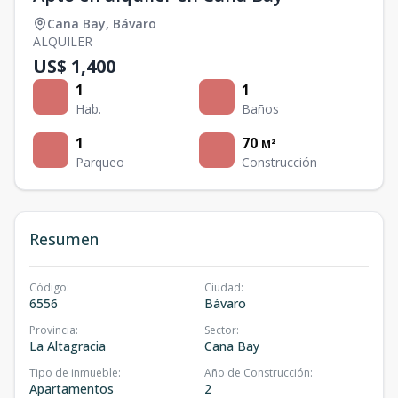
Cana Bay
,
Bávaro
ALQUILER
US$ 1,400
1
1
Hab.
Baños
1
70
M²
Parqueo
Construcción
Resumen
Código
:
Ciudad
:
6556
Bávaro
Provincia
:
Sector
:
La Altagracia
Cana Bay
Tipo de inmueble
:
Año de Construcción
:
Apartamentos
2