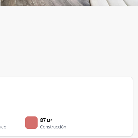
87
M²
ueo
Construcción