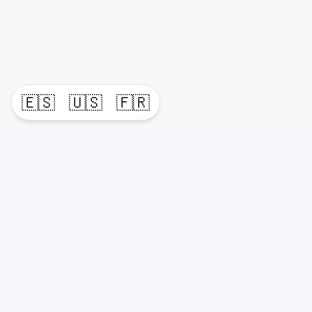
🇪🇸
🇺🇸
🇫🇷