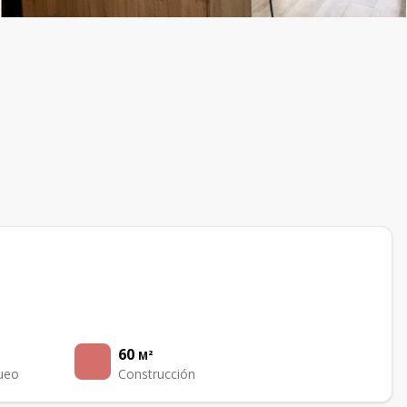
60
M²
ueo
Construcción