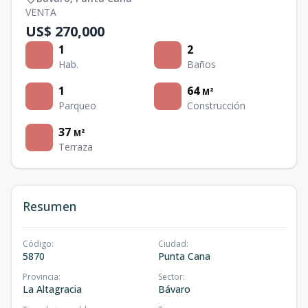
VENTA
US$ 270,000
1
2
Hab.
Baños
1
64
M²
Parqueo
Construcción
37
M²
Terraza
Resumen
Código
:
Ciudad
:
5870
Punta Cana
Provincia
:
Sector
:
La Altagracia
Bávaro