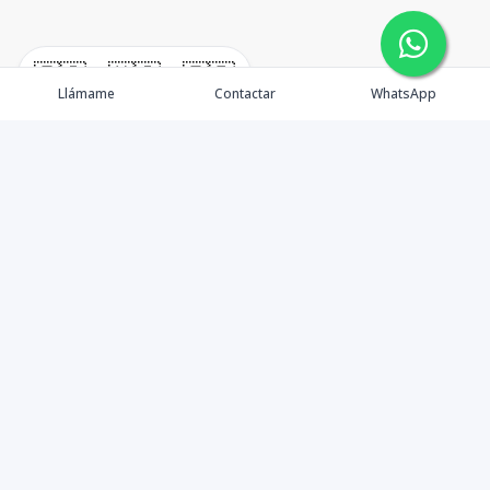
🇪🇸
🇺🇸
🇫🇷
Llámame
Contactar
WhatsApp
Propiedades
Agentes
Nosotros
Unete a Nuestro Equipo
Contacto
Punta Cana
Punta Cana Top 10