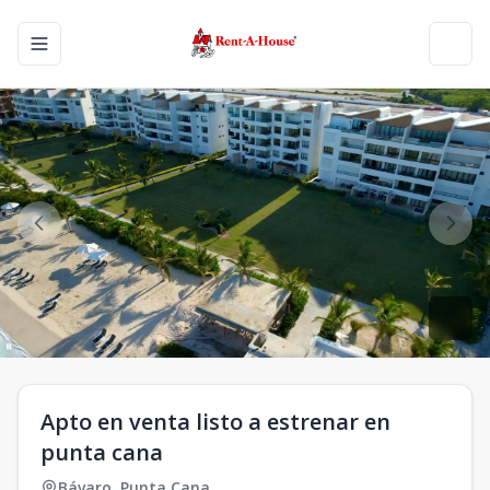
Toggle navigation menu
Toggl
Apto en venta listo a estrenar en
punta cana
Bávaro
,
Punta Cana