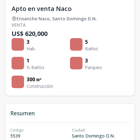
Apto en venta Naco
Ensanche Naco
,
Santo Domingo D.N.
VENTA
US$ 620,000
3
5
Hab.
Baños
1
3
½ Baños
Parqueo
300
M²
Construcción
Resumen
Código
:
Ciudad
:
5539
Santo Domingo D.N.