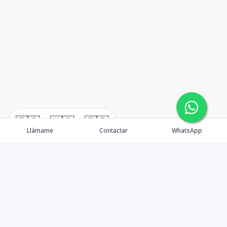
🇪🇸
🇺🇸
🇫🇷
Llámame
Contactar
WhatsApp