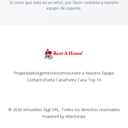
Si crees que esto es un error, por favor contacta a nuestro
equipo de soporte.
Propiedades
Agentes
Nosotros
Unete a Nuestro Equipo
Contacto
Punta Cana
Punta Cana Top 10
Facebook
Instagram
LinkedIn
YouTube
TikTok
©
2026
Inmuebles fagt SRL
,
Todos los derechos reservados
Powered by
AlterEstate