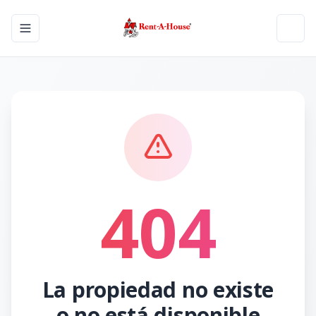
Toggle navigation menu
Toggl
404
La propiedad no existe
o no está disponible