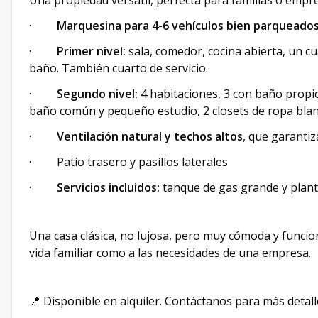
Una propiedad versátil, perfecta para familias o emp
·
Marquesina para 4-6 vehículos bien parqueado
·
Primer nivel:
sala, comedor, cocina abierta, un cu
baño. También cuarto de servicio.
·
Segundo nivel:
4 habitaciones, 3 con baño propio
baño común y pequeño estudio, 2 closets de ropa bla
·
Ventilación natural y techos altos
, que garantiz
· Patio trasero y pasillos laterales
·
Servicios incluidos:
tanque de gas grande y planta
Una casa clásica, no lujosa, pero muy cómoda y funcio
vida familiar como a las necesidades de una empresa.
📍 Disponible en alquiler. Contáctanos para más detall