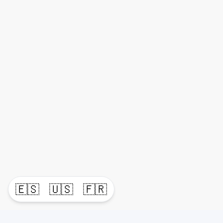
🇪🇸
🇺🇸
🇫🇷