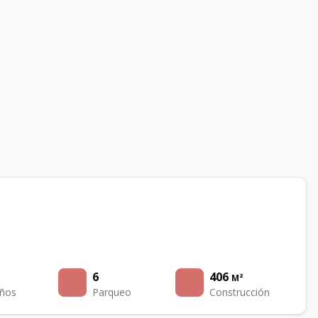
6
406
M²
ños
Parqueo
Construcción