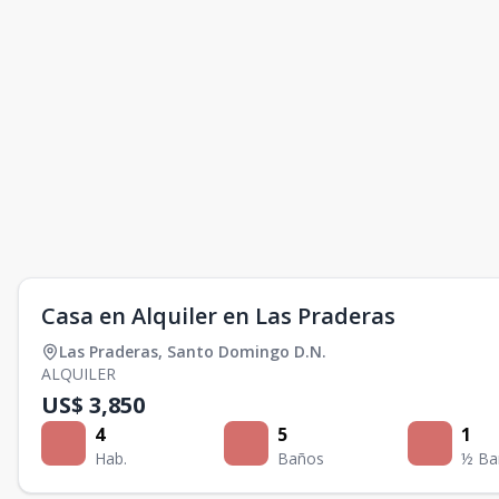
Casa en Alquiler en Las Praderas
Las Praderas
,
Santo Domingo D.N.
ALQUILER
US$ 3,850
4
5
1
Hab.
Baños
½ Ba