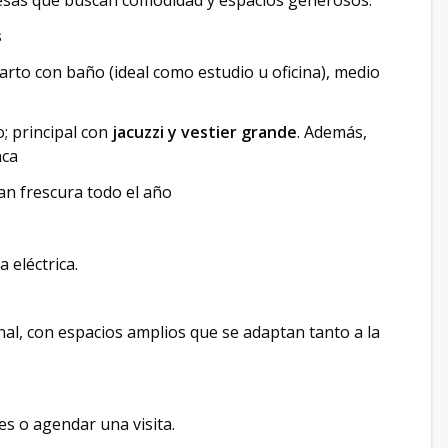
resas que buscan comodidad y espacios generosos:
s
arto con baño (ideal como estudio u oficina), medio
; principal con
jacuzzi y vestier grande
. Además,
nca
an frescura todo el año
 eléctrica.
nal, con espacios amplios que se adaptan tanto a la
es o agendar una visita.