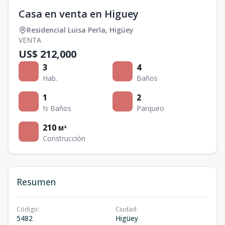
Casa en venta en Higuey
Residencial Luisa Perla
,
Higüey
VENTA
US$ 212,000
3
4
Hab.
Baños
1
2
½ Baños
Parqueo
210
M²
Construcción
Resumen
Código
:
Ciudad
:
5482
Higüey