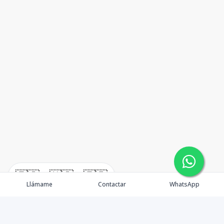
🇪🇸
🇺🇸
🇫🇷
Llámame
Contactar
WhatsApp