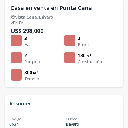
Casa en venta en Punta Cana
Vista Cana
,
Bávaro
VENTA
US$ 298,000
3
2
Hab.
Baños
2
130
M²
Parqueo
Construcción
300
M²
Terreno
Resumen
Código
:
Ciudad
:
6634
Bávaro