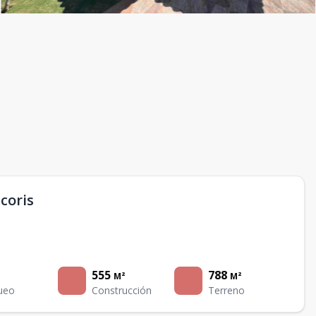
coris
555
788
M²
M²
ueo
Construcción
Terreno