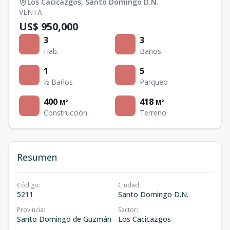
Los Cacicazgos
,
Santo Domingo D.N.
VENTA
US$ 950,000
3
3
Hab.
Baños
1
5
½ Baños
Parqueo
400
418
M²
M²
Construcción
Terreno
Resumen
Código
:
Ciudad
:
5211
Santo Domingo D.N.
Provincia
:
Sector
:
Santo Domingo de Guzmán
Los Cacicazgos