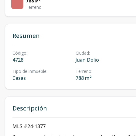
788
M²
Terreno
Resumen
Código
:
Ciudad
:
4728
Juan Dolio
Tipo de inmueble
:
Terreno
:
Casas
788 m²
Descripción
MLS #24-1377