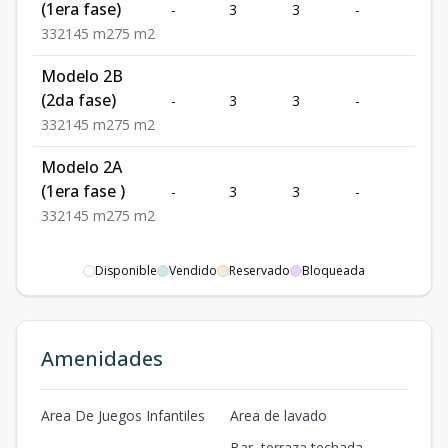
(1era fase)
-
3
3
-
2
3
3
2
145
m2
75
m2
Modelo 2B
(2da fase)
-
3
3
-
2
3
3
2
145
m2
75
m2
Modelo 2A
(1era fase )
-
3
3
-
2
3
3
2
145
m2
75
m2
Disponible
Vendido
Reservado
Bloqueada
Amenidades
Area De Juegos Infantiles
Area de lavado
Bar, terraza techada,