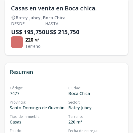
Casas en venta en Boca chica.
Batey Jubey
,
Boca Chica
DESDE
HASTA
US$ 195,750
US$ 215,750
220
M²
Terreno
Resumen
Código
:
Ciudad
:
7477
Boca Chica
Provincia
:
Sector
:
Santo Domingo de Guzmán
Batey Jubey
Tipo de inmueble
:
Terreno
:
Casas
220 m²
Estado
:
Fecha de entrega
: