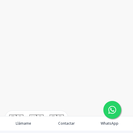
🇪🇸
🇺🇸
🇫🇷
Llámame
Contactar
WhatsApp