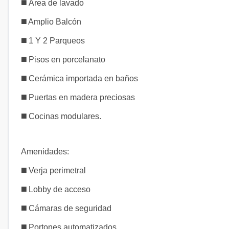
◼️ Área de lavado
◼️ Amplio Balcón
◼️ 1 Y 2 Parqueos
◼️ Pisos en porcelanato
◼️ Cerámica importada en baños
◼️ Puertas en madera preciosas
◼️ Cocinas modulares.
Amenidades:
◼️ Verja perimetral
◼️ Lobby de acceso
◼️ Cámaras de seguridad
◼️ Portones automatizados