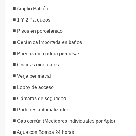
◼️ Amplio Balcón
◼️ 1 Y 2 Parqueos
◼️ Pisos en porcelanato
◼️ Cerámica importada en baños
◼️ Puertas en madera preciosas
◼️ Cocinas modulares
◼️ Verja perimetral
◼️ Lobby de acceso
◼️ Cámaras de seguridad
◼️ Portones automatizados
◼️ Gas común (Medidores individuales por Apto)
◼️ Agua con Bomba 24 horas