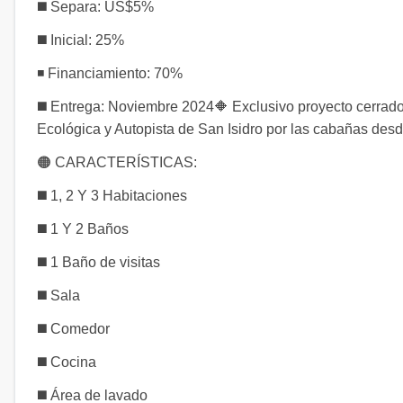
◼️ Separa: US$5%
◼️ Inicial: 25%
◾ Financiamiento: 70%
◼️ Entrega: Noviembre 2024🔶 Exclusivo proyecto cerrad
Ecológica y Autopista de San Isidro por las cabañas de
🟠 CARACTERÍSTICAS:
◼️ 1, 2 Y 3 Habitaciones
◼️ 1 Y 2 Baños
◼️ 1 Baño de visitas
◼️ Sala
◼️ Comedor
◼️ Cocina
◼️ Área de lavado