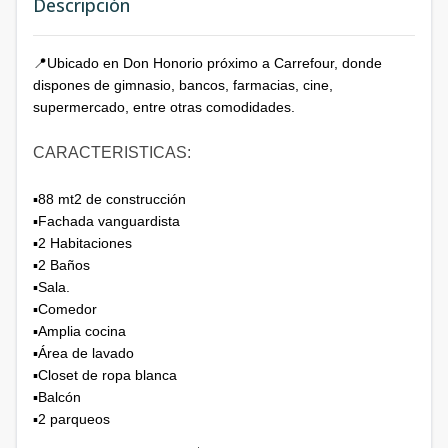
Descripción
📍Ubicado en Don Honorio próximo a Carrefour, donde
dispones de gimnasio, bancos, farmacias, cine,
supermercado, entre otras comodidades. ⁣
CARACTERISTICAS:
▪️88 mt2 de construcción
▪️Fachada vanguardista
▪️2 Habitaciones
▪️2 Baños
▪️Sala.
▪️Comedor
▪️Amplia cocina
▪️Área de lavado
▪️Closet de ropa blanca
▪️Balcón
▪️2 parqueos