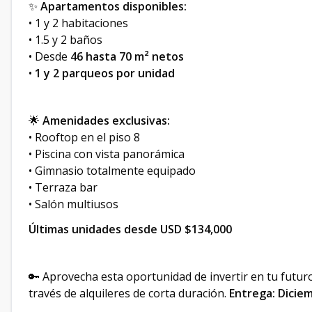
✨
Apartamentos disponibles:
• 1 y 2 habitaciones
• 1.5 y 2 baños
• Desde
46 hasta 70 m² netos
•
1 y 2 parqueos por unidad
🌟
Amenidades exclusivas:
• Rooftop en el piso 8
• Piscina con vista panorámica
• Gimnasio totalmente equipado
• Terraza bar
• Salón multiusos
Últimas unidades desde USD $134,000
🔑 Aprovecha esta oportunidad de invertir en tu futur
través de alquileres de corta duración.
Entrega: Dicie