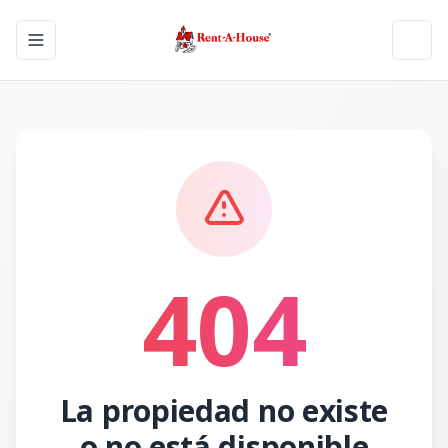
Toggle navigation menu
Toggl
404
La propiedad no existe
o no está disponible