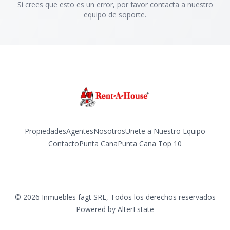
Si crees que esto es un error, por favor contacta a nuestro
equipo de soporte.
Propiedades
Agentes
Nosotros
Unete a Nuestro Equipo
Contacto
Punta Cana
Punta Cana Top 10
Facebook
Instagram
LinkedIn
YouTube
TikTok
©
2026
Inmuebles fagt SRL
,
Todos los derechos reservados
Powered by
AlterEstate