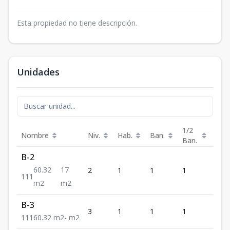
Esta propiedad no tiene descripción.
Unidades
1/2
Nombre
Niv.
Hab.
Ban.
Est.
Ban.
B-2
60.32
17
2
1
1
1
1
1
1
1
m2
m2
B-3
3
1
1
1
1
1
1
1
60.32
m2
-
m2