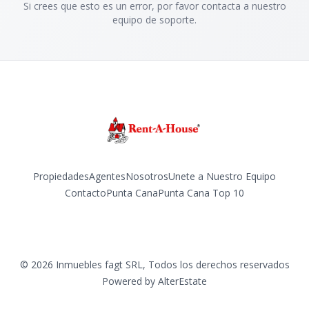
Si crees que esto es un error, por favor contacta a nuestro
equipo de soporte.
Propiedades
Agentes
Nosotros
Unete a Nuestro Equipo
Contacto
Punta Cana
Punta Cana Top 10
Facebook
Instagram
LinkedIn
YouTube
TikTok
©
2026
Inmuebles fagt SRL
,
Todos los derechos reservados
Powered by
AlterEstate