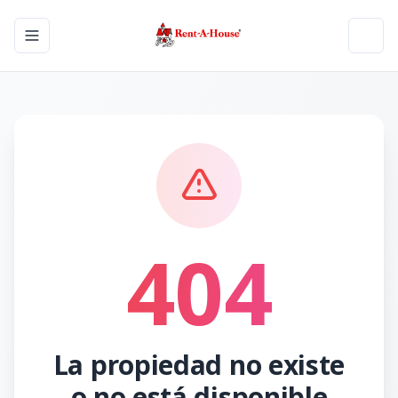
Toggle navigation menu
Toggl
404
La propiedad no existe
o no está disponible