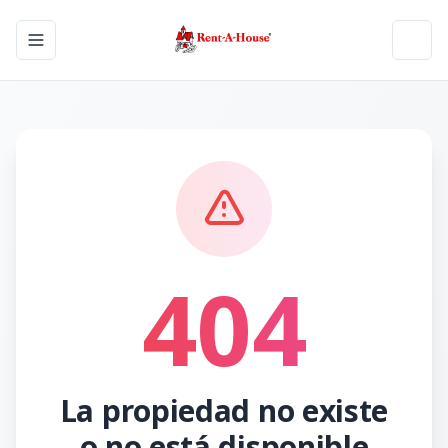
Toggle navigation menu
Toggl
404
La propiedad no existe
o no está disponible