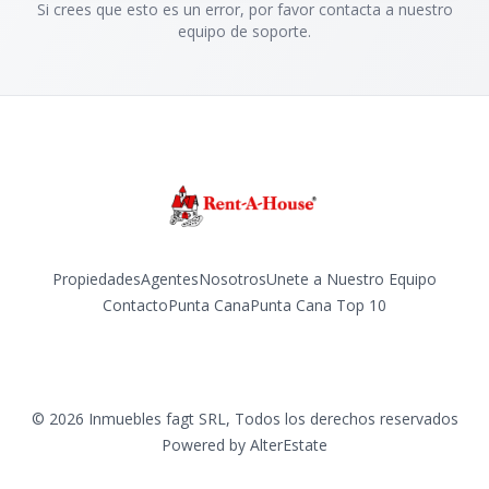
Si crees que esto es un error, por favor contacta a nuestro
equipo de soporte.
Propiedades
Agentes
Nosotros
Unete a Nuestro Equipo
Contacto
Punta Cana
Punta Cana Top 10
Facebook
Instagram
LinkedIn
YouTube
TikTok
©
2026
Inmuebles fagt SRL
,
Todos los derechos reservados
Powered by
AlterEstate