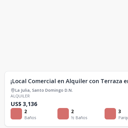
¡Local Comercial en Alquiler con Terraza e
La Julia
,
Santo Domingo D.N.
ALQUILER
US$ 3,136
2
2
3
Baños
½ Baños
Parq