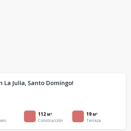
n La Julia, Santo Domingo!
112
19
M²
M²
ueo
Construcción
Terraza