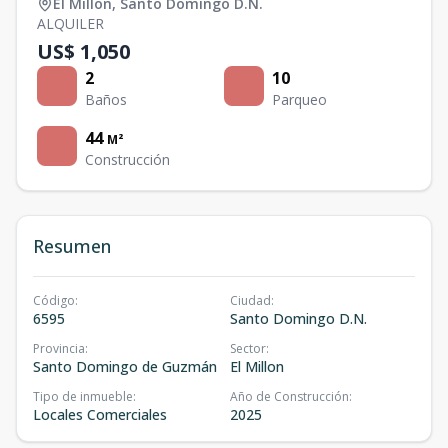
El Millon
,
Santo Domingo D.N.
ALQUILER
US$ 1,050
2
10
Baños
Parqueo
44
M²
Construcción
Resumen
Código
:
Ciudad
:
6595
Santo Domingo D.N.
Provincia
:
Sector
:
Santo Domingo de Guzmán
El Millon
Tipo de inmueble
:
Año de Construcción
:
Locales Comerciales
2025