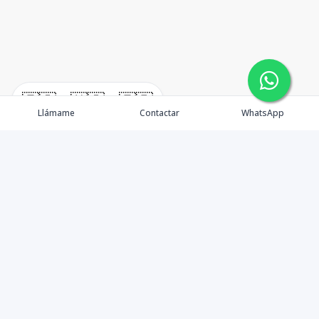
🇪🇸
🇺🇸
🇫🇷
Llámame
Contactar
WhatsApp
Propiedades
Agentes
Nosotros
Unete a Nuestro Equipo