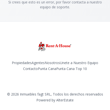
Si crees que esto es un error, por favor contacta a nuestro
equipo de soporte.
Propiedades
Agentes
Nosotros
Unete a Nuestro Equipo
Contacto
Punta Cana
Punta Cana Top 10
Facebook
Instagram
LinkedIn
YouTube
TikTok
©
2026
Inmuebles fagt SRL
,
Todos los derechos reservados
Powered by
AlterEstate