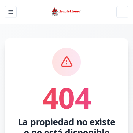
Toggle navigation menu
Toggl
404
La propiedad no existe
o no está disponible