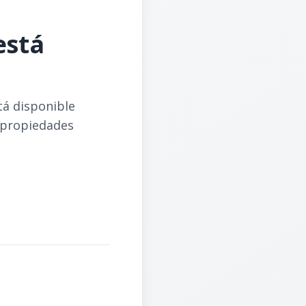
está
tá disponible
 propiedades