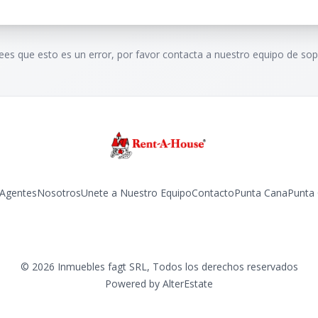
rees que esto es un error, por favor contacta a nuestro equipo de sop
Agentes
Nosotros
Unete a Nuestro Equipo
Contacto
Punta Cana
Punta
Facebook
Instagram
LinkedIn
YouTube
TikTok
©
2026
Inmuebles fagt SRL
,
Todos los derechos reservados
Powered by
AlterEstate