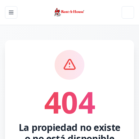
Toggle navigation menu
Toggl
404
La propiedad no existe
o no está disponible