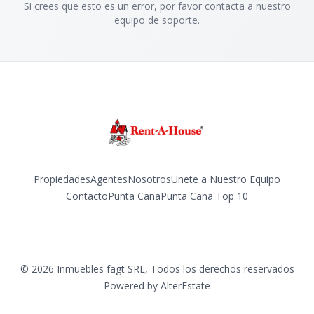
Si crees que esto es un error, por favor contacta a nuestro
equipo de soporte.
Propiedades
Agentes
Nosotros
Unete a Nuestro Equipo
Contacto
Punta Cana
Punta Cana Top 10
Facebook
Instagram
LinkedIn
YouTube
TikTok
©
2026
Inmuebles fagt SRL
,
Todos los derechos reservados
Powered by
AlterEstate