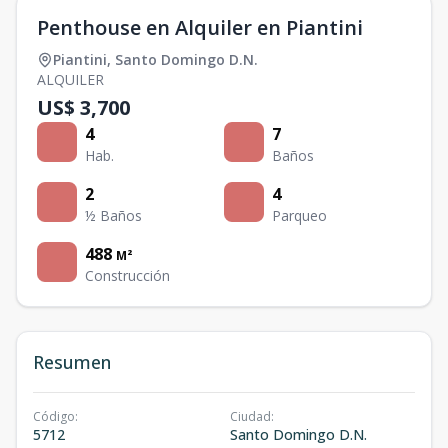
Penthouse en Alquiler en Piantini
Piantini
,
Santo Domingo D.N.
ALQUILER
US$ 3,700
4
7
Hab.
Baños
2
4
½ Baños
Parqueo
488
M²
Construcción
Resumen
Código
:
Ciudad
:
5712
Santo Domingo D.N.