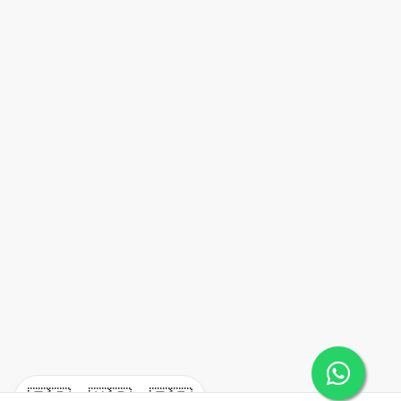
🇪🇸
🇺🇸
🇫🇷