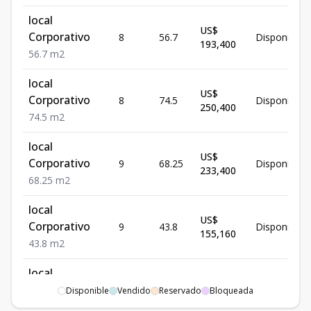
local
US$
Corporativo
8
56.7
Disponible
193,400
56.7
m2
local
US$
Corporativo
8
74.5
Disponible
250,400
74.5
m2
local
US$
Corporativo
9
68.25
Disponible
233,400
68.25
m2
local
US$
Corporativo
9
43.8
Disponible
155,160
43.8
m2
local
US$
Corporativo
10
56.7
Disponible
Disponible
Vendido
Reservado
Bloqueada
199,440
56.7
m2