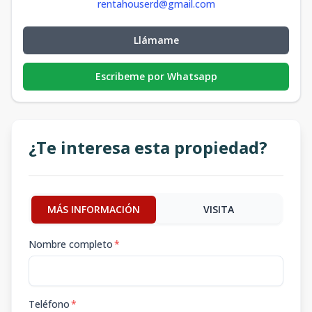
751.15
m2
rentahouserd@gmail.com
Local Plaza
Llámame
US$
Comercial
3
584
Disponible
2,844,533
584
m2
Escribeme por Whatsapp
¿Te interesa esta propiedad?
MÁS INFORMACIÓN
VISITA
Nombre completo
*
Teléfono
*