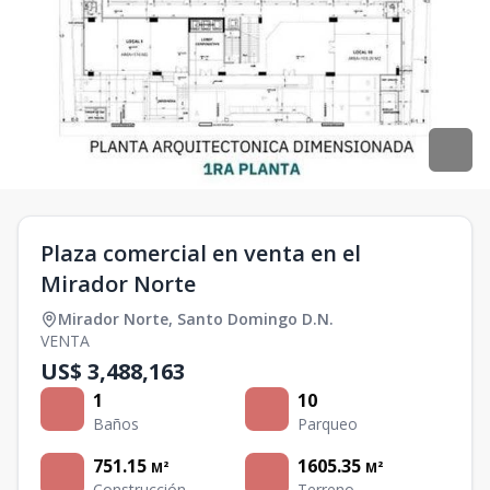
Plaza comercial en venta en el
Mirador Norte
Mirador Norte
,
Santo Domingo D.N.
VENTA
US$ 3,488,163
1
10
Baños
Parqueo
751.15
1605.35
M²
M²
Construcción
Terreno