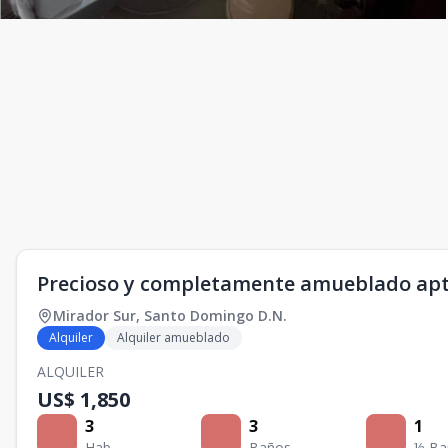
Precioso y completamente amueblado apt
Mirador Sur
,
Santo Domingo D.N.
Alquiler
Alquiler amueblado
ALQUILER
US$ 1,850
3
3
1
Hab.
Baños
½ Ba