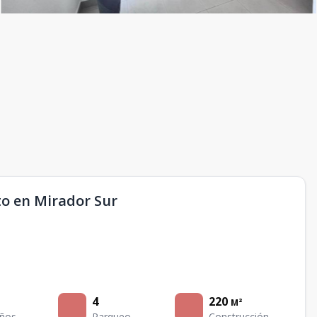
o en Mirador Sur
4
220
M²
ños
Parqueo
Construcción