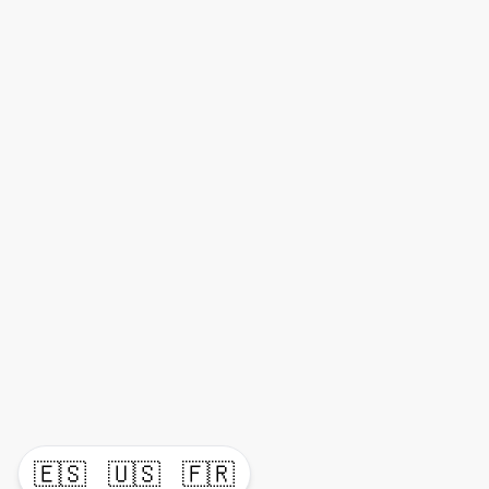
🇪🇸
🇺🇸
🇫🇷