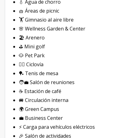
💧 Agua de chorro
🧺 Áreas de picnic
🏋️ Gimnasio al aire libre
🌸 Wellness Garden & Center
🏖️ Arenero
⛳ Mini golf
🐶 Pet Park
🚴‍♀️ Ciclovía
🏓 Tenis de mesa
🧑‍💼 Salón de reuniones
☕ Estación de café
🚐 Circulación interna
🌍 Green Campus
💼 Business Center
⚡ Carga para vehículos eléctricos
🎉 Salón de actividades