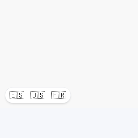
🇪🇸
🇺🇸
🇫🇷