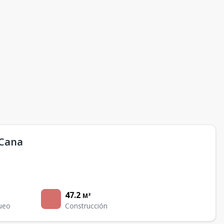
 Cana
47.2
M²
ueo
Construcción