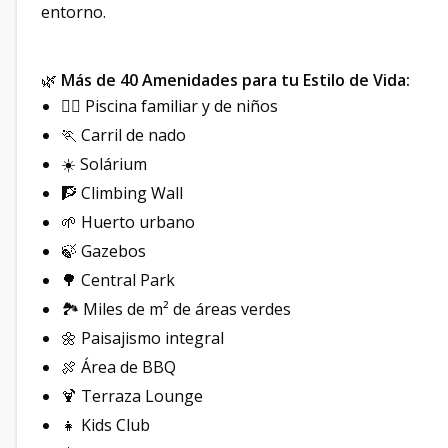
entorno.
🌿
Más de 40 Amenidades para tu Estilo de Vida:
🏊‍♂️ Piscina familiar y de niños
🏃 Carril de nado
☀️ Solárium
🧗 Climbing Wall
🌱 Huerto urbano
🍃 Gazebos
🌳 Central Park
🏞️ Miles de m² de áreas verdes
🌼 Paisajismo integral
🍖 Área de BBQ
🍹 Terraza Lounge
👧 Kids Club