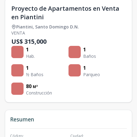
Proyecto de Apartamentos en Venta
en Piantini
Piantini
,
Santo Domingo D.N.
VENTA
US$ 315,000
1
1
Hab.
Baños
1
1
½ Baños
Parqueo
80
M²
Construcción
Resumen
Código
:
Ciudad
: