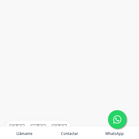
🇪🇸
🇺🇸
🇫🇷
Llámame
Contactar
WhatsApp