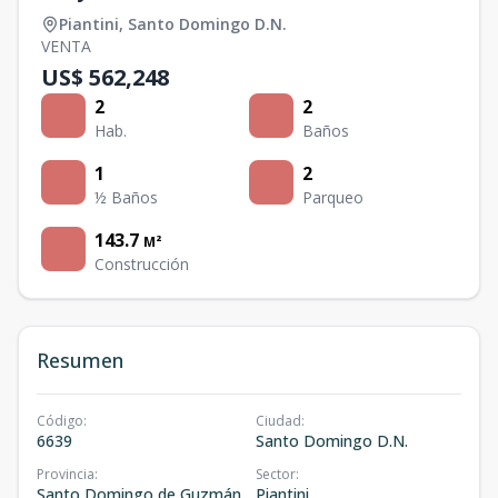
Piantini
,
Santo Domingo D.N.
VENTA
US$ 562,248
2
2
Hab.
Baños
1
2
½ Baños
Parqueo
143.7
M²
Construcción
Resumen
Código
:
Ciudad
:
6639
Santo Domingo D.N.
Provincia
:
Sector
:
Santo Domingo de Guzmán
Piantini