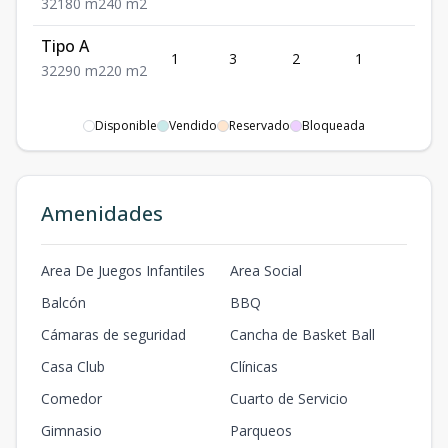
3
2
1
80
m2
40
m2
Tipo A
1
3
2
1
2
3
2
2
90
m2
20
m2
Disponible
Vendido
Reservado
Bloqueada
Amenidades
Area De Juegos Infantiles
Area Social
Balcón
BBQ
Cámaras de seguridad
Cancha de Basket Ball
Casa Club
Clínicas
Comedor
Cuarto de Servicio
Gimnasio
Parqueos