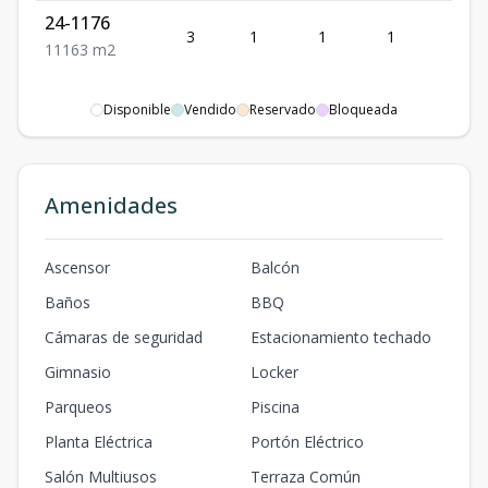
24-1176
3
1
1
1
1
1
1
1
63
m2
Disponible
Vendido
Reservado
Bloqueada
Amenidades
Ascensor
Balcón
Baños
BBQ
Cámaras de seguridad
Estacionamiento techado
Gimnasio
Locker
Parqueos
Piscina
Planta Eléctrica
Portón Eléctrico
Salón Multiusos
Terraza Común