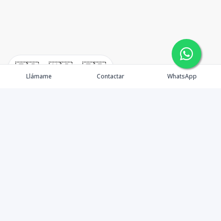
🇪🇸
🇺🇸
🇫🇷
Llámame
Contactar
WhatsApp
Propiedades
Agentes
Nosotros
Unete a Nuestro Equipo