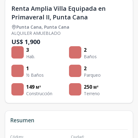
Renta Amplia Villa Equipada en
Primaveral II, Punta Cana
Punta Cana
,
Punta Cana
ALQUILER AMUEBLADO
US$ 1,900
3
2
Hab.
Baños
1
2
½ Baños
Parqueo
149
250
M²
M²
Construcción
Terreno
Resumen
Código
:
Ciudad
: